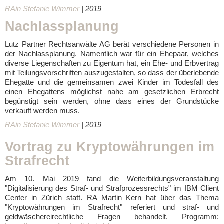
RAin Stefanie Wimmer
| 2019
Nachlassplanung
Lutz Partner Rechtsanwälte AG berät verschiedene Personen in
der Nachlassplanung. Namentlich war für ein Ehepaar, welches
diverse Liegenschaften zu Eigentum hat, ein Ehe- und Erbvertrag
mit Teilungsvorschriften auszugestalten, so dass der überlebende
Ehegatte und die gemeinsamen zwei Kinder im Todesfall des
einen Ehegattens möglichst nahe am gesetzlichen Erbrecht
begünstigt sein werden, ohne dass eines der Grundstücke
verkauft werden muss.
RAin Stefanie Wimmer
| 2019
Vortrag zu Kryptowährungen im
Strafrecht
Am 10. Mai 2019 fand die Weiterbildungsveranstaltung
"Digitalisierung des Straf- und Strafprozessrechts" im IBM Client
Center in Zürich statt. RA Martin Kern hat über das Thema
"Kryptowährungen im Strafrecht" referiert und straf- und
geldwäschereirechtliche Fragen behandelt. Programm: