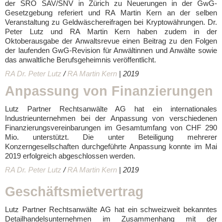
der SRO SAV/SNV in Zürich zu Neuerungen in der GwG-
Gesetzgebung referiert und RA Martin Kern an der selben
Veranstaltung zu Geldwäschereifragen bei Kryptowährungen. Dr.
Peter Lutz und RA Martin Kern haben zudem in der
Oktoberausgabe der Anwaltsrevue einen Beitrag zu den Folgen
der laufenden GwG-Revision für Anwältinnen und Anwälte sowie
das anwaltliche Berufsgeheimnis veröffentlicht.
RA Dr. Peter Lutz
/
RA Martin Kern
| 2019
Anpassung von Finanzierungen
Lutz Partner Rechtsanwälte AG hat ein internationales
Industrieunternehmen bei der Anpassung von verschiedenen
Finanzierungsvereinbarungen im Gesamtumfang von CHF 290
Mio. unterstützt. Die unter Beteiligung mehrerer
Konzerngesellschaften durchgeführte Anpassung konnte im Mai
2019 erfolgreich abgeschlossen werden.
RA Dr. Peter Lutz
/
RA Martin Kern
| 2019
Geschäftsmietvertrag
Lutz Partner Rechtsanwälte AG hat ein schweizweit bekanntes
Detailhandelsunternehmen im Zusammenhang mit der