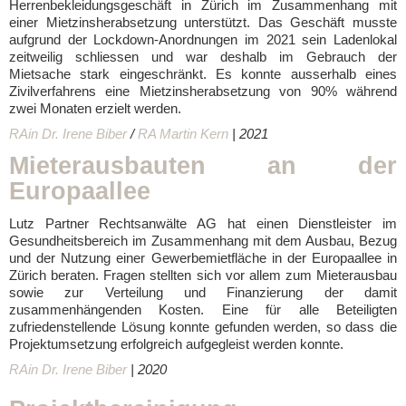
Herrenbekleidungsgeschäft in Zürich im Zusammenhang mit
einer Mietzinsherabsetzung unterstützt. Das Geschäft musste
aufgrund der Lockdown-Anordnungen im 2021 sein Ladenlokal
zeitweilig schliessen und war deshalb im Gebrauch der
Mietsache stark eingeschränkt. Es konnte ausserhalb eines
Zivilverfahrens eine Mietzinsherabsetzung von 90% während
zwei Monaten erzielt werden.
RAin Dr. Irene Biber
/
RA Martin Kern
| 2021
Mieterausbauten an der
Europaallee
Lutz Partner Rechtsanwälte AG hat einen Dienstleister im
Gesundheitsbereich im Zusammenhang mit dem Ausbau, Bezug
und der Nutzung einer Gewerbemietfläche in der Europaallee in
Zürich beraten. Fragen stellten sich vor allem zum Mieterausbau
sowie zur Verteilung und Finanzierung der damit
zusammenhängenden Kosten. Eine für alle Beteiligten
zufriedenstellende Lösung konnte gefunden werden, so dass die
Projektumsetzung erfolgreich aufgegleist werden konnte.
RAin Dr. Irene Biber
| 2020