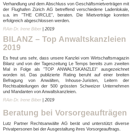
Verhandlung und dem Abschluss von Geschäftsmietverträgen mit
der Flughafen Zürich AG betreffend verschiedene Ladenlokale,
u.a. im "THE CIRCLE", beraten. Die Mietverträge konnten
erfolgreich abgeschlossen werden.
RAin Dr. Irene Biber
| 2019
BILANZ – Top Anwaltskanzleien
2019
Es freut uns sehr, dass unsere Kanzlei vom Wirtschaftsmagazin
Bilanz und von der Tageszeitung Le Temps bereits zum zweiten
Mal in Folge als "TOP ANWALTSKANZLEI" ausgezeichnet
worden ist. Das publizierte Rating beruht auf einer breiten
Befragung von Anwälten, Inhouse-Juristen, Leitern der
Rechtsabteilungen der 500 grössten Schweizer Unternehmen
und Mandanten von Anwaltskanzleien.
RAin
Dr. Irene Biber
| 2019
Beratung bei Vorsorgeaufträgen
Lutz Partner Rechtsanwälte AG berät und unterstützt diverse
Privatpersonen bei der Ausgestaltung ihres Vorsorgeauftrags.