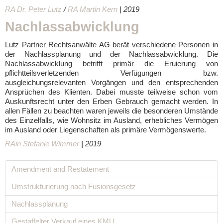
RA Dr. Peter Lutz
/
RA Martin Kern
| 2019
Nachlassabwicklung
Lutz Partner Rechtsanwälte AG berät verschiedene Personen in
der Nachlassplanung und der Nachlassabwicklung. Die
Nachlassabwicklung betrifft primär die Eruierung von
pflichtteilsverletzenden Verfügungen bzw.
ausgleichungsrelevanten Vorgängen und den entsprechenden
Ansprüchen des Klienten. Dabei musste teilweise schon vom
Auskunftsrecht unter den Erben Gebrauch gemacht werden. In
allen Fällen zu beachten waren jeweils die besonderen Umstände
des Einzelfalls, wie Wohnsitz im Ausland, erhebliches Vermögen
im Ausland oder Liegenschaften als primäre Vermögenswerte.
RAin Stefanie Wimmer
| 2019
Amendment and Restatement
Umstrukturierung nach Fusionsgesetz
Nachlassplanung
Gestaffelter Verkauf eines KMU