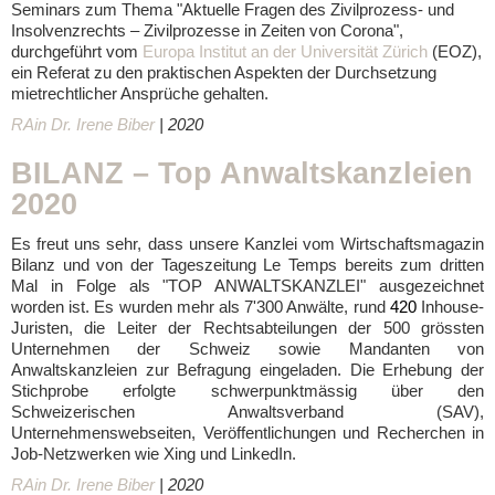
Seminars zum Thema "Aktuelle Fragen des Zivilprozess- und
Insolvenzrechts – Zivilprozesse in Zeiten von Corona",
durchgeführt vom
Europa Institut an der Universität Zürich
(EOZ),
ein Referat zu den praktischen Aspekten der Durchsetzung
mietrechtlicher Ansprüche gehalten.
RAin Dr. Irene Biber
| 2020
BILANZ – Top Anwaltskanzleien
2020
Es freut uns sehr, dass unsere Kanzlei vom Wirtschaftsmagazin
Bilanz und von der Tageszeitung Le Temps bereits zum dritten
Mal in Folge als "TOP ANWALTSKANZLEI" ausgezeichnet
worden ist. Es wurden mehr als 7'300 Anwälte, rund
420
Inhouse-
Juristen, die Leiter der Rechtsabteilungen der 500 grössten
Unternehmen der Schweiz sowie Mandanten von
Anwaltskanzleien zur Befragung eingeladen. Die Erhebung der
Stichprobe erfolgte schwerpunktmässig über den
Schweizerischen Anwaltsverband (SAV),
Unternehmenswebseiten, Veröffentlichungen und Recherchen in
Job-Netzwerken wie Xing und LinkedIn.
RAin Dr. Irene Biber
| 2020