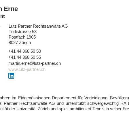
n Erne
ent
:
Lutz Partner Rechtsanwälte AG
Tödistrasse 53
Postfach 1905
8027 Zürich
+41 44 368 50 50
:
+41 44 368 50 55
:
martin.erne@lutz-partner.ch
www.lutz-partner.ch
Jahren im Eidgenössischen Departement für Verteidigung, Bevölker
artner Rechtsanwälte AG und unterstützt schwergewichtig RA Lars
ät der Universität Zürich und spielt ambitioniert Tennis in seiner Frei